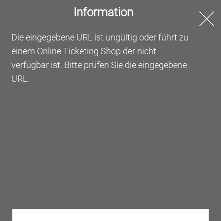
Information
Online Ticketing
Die eingegebene URL ist ungültig oder führt zu
einem Online Ticketing Shop der nicht
Willkommen beim Online
verfügbar ist. Bitte prüfen Sie die eingegebene
Ticketing der Messe Frankfurt
URL.
Bestellen Sie hier Ihre Tickets oder lösen Sie Ihre
Gutscheine ein