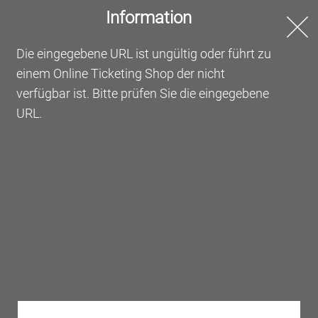
Information
Online Ticketing
Die eingegebene URL ist ungültig oder führt zu
einem Online Ticketing Shop der nicht
Willkommen beim Online
verfügbar ist. Bitte prüfen Sie die eingegebene
Ticketing der Messe Frankfurt
URL.
Bestellen Sie hier Ihre Tickets oder lösen Sie Ihre
Gutscheine ein