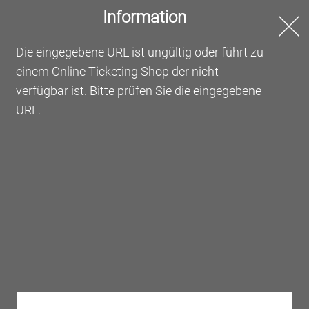
Information
Online Ticketing
Die eingegebene URL ist ungültig oder führt zu
einem Online Ticketing Shop der nicht
Willkommen beim Online
verfügbar ist. Bitte prüfen Sie die eingegebene
Ticketing der Messe Frankfurt
URL.
Bestellen Sie hier Ihre Tickets oder lösen Sie Ihre
Gutscheine ein